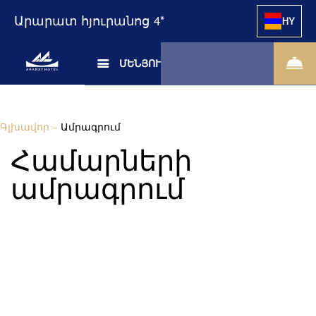
Արարատ հյուրանոց 4*
HY
ՄԵՆՅՈՒ
Գլխավոր
–
Ամրագրում
Համարների
ամրագրում